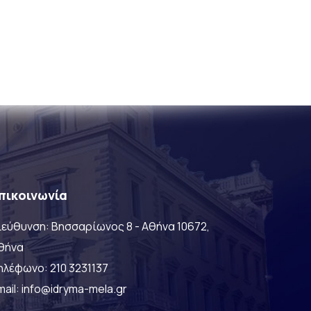
πικοινωνία
ιεύθυνση: Βησσαρίωνος 8 - Αθήνα 10672,
θήνα
ηλέφωνο:
210 3231137
mail: info@idryma-mela.gr