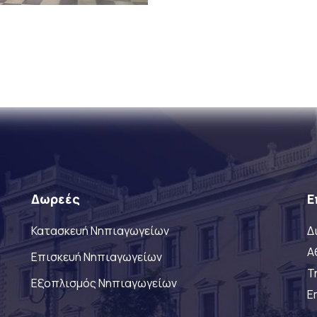
Δωρεές
Ε
Κατασκευή Νηπιαγωγείων
Δ
Α
Επισκευή Νηπιαγωγείων
Τ
Eξοπλισμός Νηπιαγωγείων
E