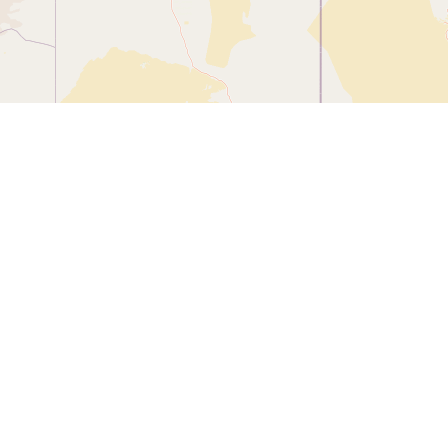
Leaflet
| ©
OpenStreetMap
contributors
Ποιοι Είμαστε
Ο Ιδρυτής